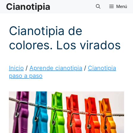
Saltar
Cianotipia
Menú
al
contenido
Cianotipia de
colores. Los virados
Inicio
/
Aprende cianotipia
/
Cianotipia
paso a paso