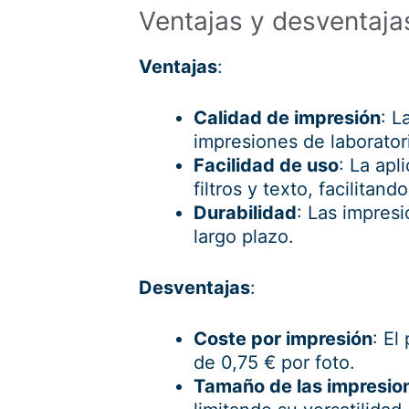
Ventajas y desventaj
Ventajas
:
Calidad de impresión
: L
impresiones de laborator
Facilidad de uso
: La ap
filtros y texto, facilitand
Durabilidad
: Las impres
largo plazo.
Desventajas
:
Coste por impresión
: El
de 0,75 € por foto.
Tamaño de las impresio