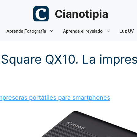
Cianotipia
Aprende Fotografía
Aprende el revelado
Luz UV
quare QX10. La impreso
mpresoras portátiles para smartphones