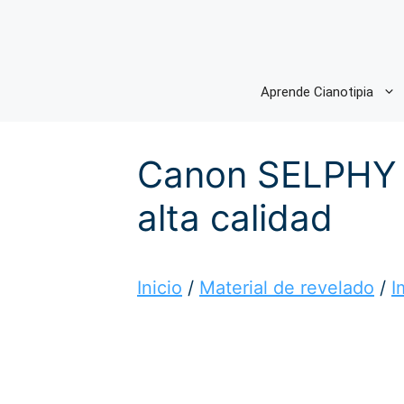
Saltar
al
contenido
Aprende Cianotipia
Canon SELPHY S
alta calidad
Inicio
/
Material de revelado
/
I