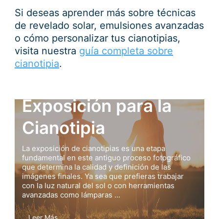
Si deseas aprender más sobre técnicas
de revelado solar, emulsiones avanzadas
o cómo personalizar tus cianotipias,
visita nuestra
guía completa sobre
cianotipia
.
Exposición para la
Cianotipia
La exposición de cianotipias es una etapa
fundamental en este antiguo proceso fotográfico
que determina la calidad y definición de las
imágenes finales. Ya sea que prefieras trabajar
con la luz natural del sol o con herramientas
avanzadas como lámparas …
Leer Más