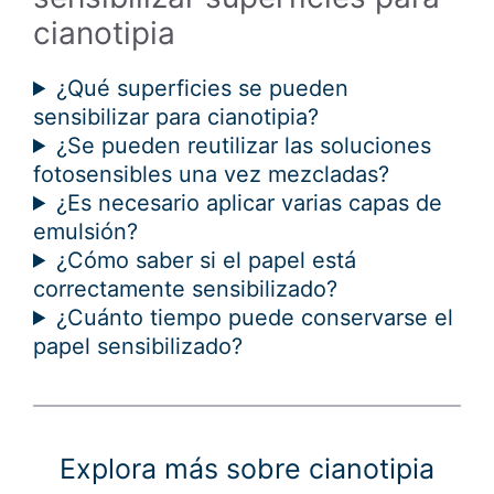
cianotipia
Preguntas
¿Qué superficies se pueden
sensibilizar para cianotipia?
frecuentes
¿Se pueden reutilizar las soluciones
sobre
fotosensibles una vez mezcladas?
cómo
¿Es necesario aplicar varias capas de
sensibilizar
emulsión?
¿Cómo saber si el papel está
superficies
correctamente sensibilizado?
para
¿Cuánto tiempo puede conservarse el
cianotipia
papel sensibilizado?
Explora más sobre cianotipia